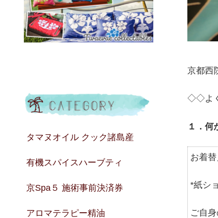
京都西
◇◇よ
１．何
タマヌオイル クック諸島産
お着替
有機スパイスハーブティ
*紙シ
京Spa５ 施術事前決済券
ご自身
アロマテラピー精油