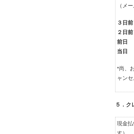
（メー
３日前
２日前
前日
当日 
*尚、
ャンセ
５．ク
現金払
す）