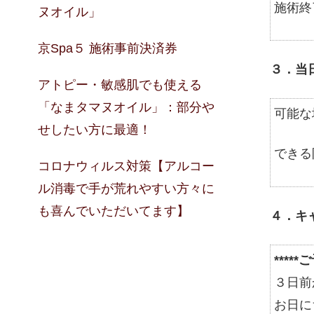
施術終
ヌオイル」
京Spa５ 施術事前決済券
３．当
アトピー・敏感肌でも使える
「なまタマヌオイル」：部分や
可能な
せしたい方に最適！
できる
コロナウィルス対策【アルコー
ル消毒で手が荒れやすい方々に
も喜んでいただいてます】
４．キ
****
３日前
お日に