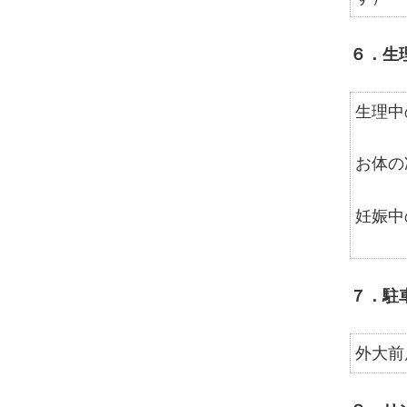
６．生
生理中
お体の
妊娠中
７．駐
外大前