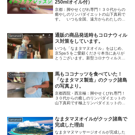
250mlオイル付）
京都：脚やせくびれ専門！３０代からの
癒やしのリンパダイエットの山下真莉で
す。 いつも全国、遠方からわたしの施
術にお越しいただきとても嬉しいです。
さて、新型コロナウィルスによって、他
府県の方々からサロンに通いたくても通
通販の商品発送時もコロナウィル
tamanuoil
えなくなっているので「真...
ス対策をしています。
いつも「なまタマヌオイル」をはじめ、
京Spa５をご愛顧くださり本当にありが
とうございます。新型コロナウィルス
で、アルコール消毒をする回数が増えて
いますよね。 敏感肌の方々は、手荒れし
てしまったり、カサカサになってしまっ
馬もココナッツを食べていた！
Cookislands
たり・・・。ウィルス予...
「なまタマヌ製造」のクック諸島
の写真より。
京都西院・西京極：脚やせくびれ専門！
３０代からの癒しのリンパダイエットの
山下真莉です極上リンパダイエットの施
術の相棒！「なまタマヌ」というオイル
を作っているのはここ！南太平洋クック
諸島🌴わたしが実際に４度行って、目と
なまタマヌオイルがクック諸島で
tamanuoil
鼻と手で製造工程を確認し...
完成した理由
なまタマヌマッサージオイルが完成した