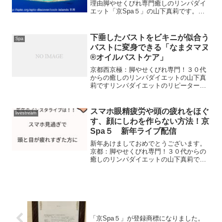
理由脚やせくびれ専門癒しのリンパダイ
エット「京Spa５」の山下真莉です。私
は京都で、インドの伝承療法、アーユル
ヴェーダをベースとした施術をしている
サロンを経営しています。今まで、数十
下垂したバストをビキニが似合う
Spa
種類のオイルを使ったこ...
バストに変身できる「なまタマヌ
®オイルバストケア」
京都西京極：脚やせくびれ専門！３０代
からの癒しのリンパダイエットの山下真
莉ですリンパダイエットのリピーター様
からお聞きするダイエットのお悩みの一
つに、バストの下垂があります。・自己
流ダイエットをして、胸が小さくなって
スマホ眼精疲労や頭の疲れをほぐ
livestream
しまった・・・・授乳後、...
す、顔にしわを作らない方法！京
Spa５ 新年ライブ配信
新年あけましておめでとうございます。
京都：脚やせくびれ専門！３０代からの
癒しのリンパダイエットの山下真莉で
す。施術するプロからの目線で、皆さま
にお役に立つ情報を発信させていただき
ますので、今年もどうぞよろしくお願い
いたします。毎年より、家に...
「京Spa５」が登録商標になりました。