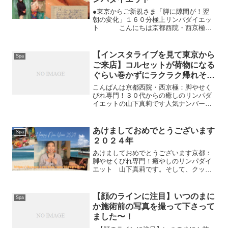
●東京からご新規さま「脚に隙間が！翌
朝の変化」１６０分極上リンパダイエッ
ト こんにちは京都西院・西京極：
脚やせくびれ専門！３０代からの癒しの
リンパダイエットの山下真莉ですコロナ
禍ずーっと施術を楽しみにしてくださっ
【インスタライブを見て東京から
Spa
てたご新規Mayumiさ...
ご来店】コルセットが荷物になる
ぐらい巻かずにラクラク帰れそ
う！
こんばんは京都西院・西京極：脚やせく
びれ専門！３０代からの癒しのリンパダ
イエットの山下真莉です人気ナンバー１
の１６０分極上リンパダイエットとても
嬉しいお声をいただきましたのでご紹介
させていただきます。インスタライブで
あけましておめでとうございます
Spa
京Spaのことを知り念願...
２０２４年
あけましておめでとうございます京都：
脚やせくびれ専門！癒やしのリンパダイ
エット 山下真莉です。そして、クック
諸島専門店の京Spa５®です。昨年末、東
京で太平洋諸国の国際会議にご招待いた
だきました。日本でこんな素敵な機会を
【顔のラインに注目】いつのまに
Spa
いただく日が来るとは...
か施術前の写真を撮って下さって
ました〜！