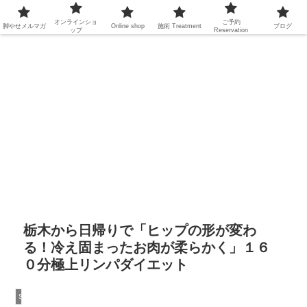
オンラインショ
ご予約
脚やせメルマガ
Online shop
施術
Treatment
ブログ
ップ
Reservation
栃木から日帰りで「ヒップの形が変わ
る！冷え固まったお肉が柔らかく」１６
０分極上リンパダイエット
Spa