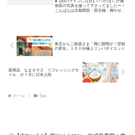
●【顔のラインに注目】いつのまにか施
術前の写真を撮って下さってました〜！
こんばんは京都西院・西京極：脚やせく
びれ専門！３０代からの癒しのリンパダ
イエットの山下真莉です現在３月後半の
ご予約を承っております。わたしのサロ
ンでは普段、ビフォーアフ...
東京からご新規さま「脚に隙間が！翌朝
の変化」１６０分極上リンパダイエット
新商品 なまタマヌ リフレッシングオ
イル が７月に日本上陸
ホーム
Spa