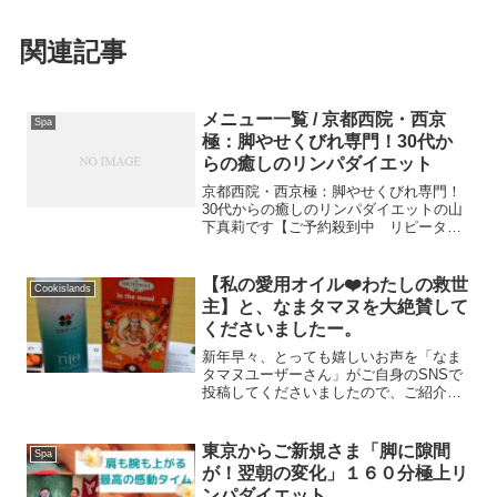
関連記事
メニュー一覧 / 京都西院・西京
Spa
極：脚やせくびれ専門！30代か
らの癒しのリンパダイエット
京都西院・西京極：脚やせくびれ専門！
30代からの癒しのリンパダイエットの山
下真莉です【ご予約殺到中 リピーター
様のご要望で生まれた大人気 ナンバー
１メニュー】●『なまタマヌオイル』を
１本丸ごと使った極上リンパダイエット
【私の愛用オイル❤️わたしの救世
Cookislands
１６０分美脚とくびれを...
主】と、なまタマヌを大絶賛して
くださいましたー。
新年早々、とっても嬉しいお声を「なま
タマヌユーザーさん」がご自身のSNSで
投稿してくださいましたので、ご紹介さ
せていただきます。【私の愛用オイル
❤️】 私の救世主。万能オイルー！私は肌
に何かをつけるのはあまり好きではな
東京からご新規さま「脚に隙間
Spa
く。ベタベタするのがほ...
が！翌朝の変化」１６０分極上リ
ンパダイエット