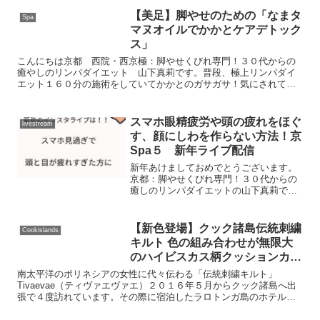
ッションカバーが完成する制作キットに
なります。刺繍初心者でも簡単にできる
【美足】脚やせのための「なまタ
Spa
ように、現地からの動画...
マヌオイルでかかとケアデトック
ス」
こんにちは京都 西院・西京極：脚やせくびれ専門！３０代からの
癒やしのリンパダイエット 山下真莉です。普段、極上リンパダイ
エット１６０分の施術をしていてかかとのガサガサ！気にされてい
る方が多いです。まずはこちらをご覧ください。かかとのガサガ
サ...
スマホ眼精疲労や頭の疲れをほぐ
livestream
す、顔にしわを作らない方法！京
Spa５ 新年ライブ配信
新年あけましておめでとうございます。
京都：脚やせくびれ専門！３０代からの
癒しのリンパダイエットの山下真莉で
す。施術するプロからの目線で、皆さま
にお役に立つ情報を発信させていただき
ますので、今年もどうぞよろしくお願い
【新色登場】クック諸島伝統刺繍
Cookislands
いたします。毎年より、家に...
キルト 色の組み合わせが無限大
のハイビスカス柄クッションカバ
ー
南太平洋のポリネシアの女性に代々伝わる「伝統刺繍キルト」
Tivaevae（ティヴァエヴァエ）２０１６年５月からクック諸島へ出
張で４度訪れています。その際に宿泊したラロトンガ島のホテルの
インテリアにきゅん♡となったのがティヴァエヴァエを知った...