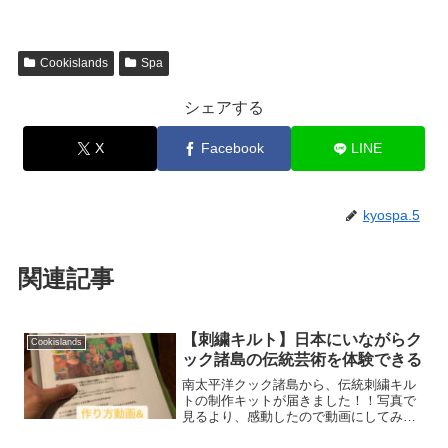
Cookislands
Spa
シェアする
X
Facebook
LINE
kyospa.5
関連記事
【刺繍キルト】日本にいながらク
Cookislands
ック諸島の伝統芸術を体験できる
南太平洋クック諸島から、伝統刺繍キル
トの制作キットが届きました！！写真で
見るより、感動したので動画にしてみま
した。＾＾こちらは、４５×４５cmのク