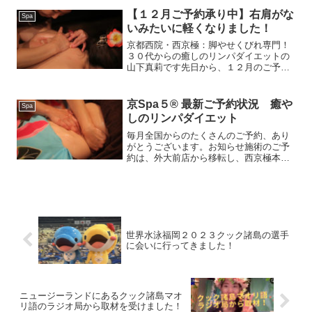
【１２月ご予約承り中】右肩がな
Spa
いみたいに軽くなりました！
京都西院・西京極：脚やせくびれ専門！
３０代からの癒しのリンパダイエットの
山下真莉です先日から、１２月のご予約
を承っております。いつも遠方からのご
来店、とても嬉しいです。先日、リピー
ターさまから感激のお言葉をいただきま
京Spa５® 最新ご予約状況 癒や
Spa
した。「しんどい部分を見...
しのリンパダイエット
毎月全国からのたくさんのご予約、あり
がとうございます。お知らせ施術のご予
約は、外大前店から移転し、西京極本店
にて承っております【最寄りバス停・南
広町から徒歩１０分/ 西京極午塚町から
徒歩３分/西京極から徒歩１０分）】ご予
約時にもアクセス方法...
世界水泳福岡２０２３クック諸島の選手
に会いに行ってきました！
ニュージーランドにあるクック諸島マオ
リ語のラジオ局から取材を受けました！