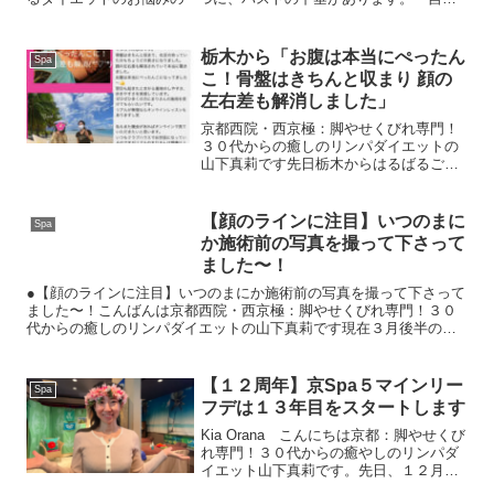
流ダイエットをして、胸が小さくなってしまった・・・・授乳
後、...
栃木から「お腹は本当にぺったん
Spa
こ！骨盤はきちんと収まり 顔の
左右差も解消しました」
京都西院・西京極：脚やせくびれ専門！
３０代からの癒しのリンパダイエットの
山下真莉です先日栃木からはるばるご来
店いただいたご新規さまより嬉しいご感
想をいただいてますので、シェアさせて
いただきますね。＾＾まりさん、昨日は
【顔のラインに注目】いつのまに
Spa
本当にお世話になりました...
か施術前の写真を撮って下さって
ました〜！
●【顔のラインに注目】いつのまにか施術前の写真を撮って下さって
ました〜！こんばんは京都西院・西京極：脚やせくびれ専門！３０
代からの癒しのリンパダイエットの山下真莉です現在３月後半のご
予約を承っております。わたしのサロンでは普段、ビフォーアフ...
【１２周年】京Spa５マインリー
Spa
フデは１３年目をスタートします
Kia Orana こんにちは京都：脚やせくび
れ専門！３０代からの癒やしのリンパダ
イエット山下真莉です。先日、１２月２
５日に、京Spa５マインリーフデは１２