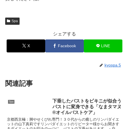
Spa
シェアする
X
Facebook
LINE
kyospa.5
関連記事
下垂したバストをビキニが似合う
Spa
バストに変身できる「なまタマヌ
®オイルバストケア」
京都西京極：脚やせくびれ専門！３０代からの癒しのリンパダイエ
ットの山下真莉ですリンパダイエットのリピーター様からお聞きす
るダイエットのお悩みの一つに、バストの下垂があります。・自己