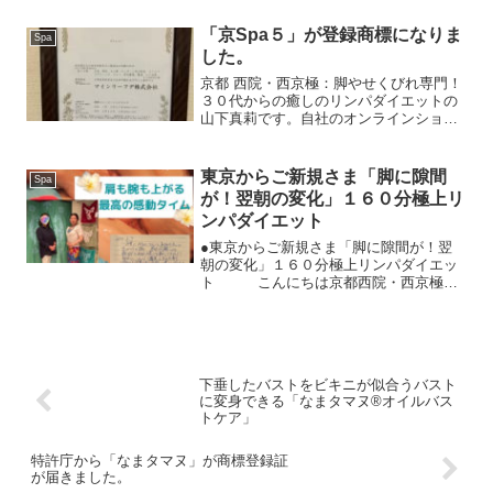
周年を迎えることができました。２０１
２年１２月２５日にスタートした自宅サ
「京Spa５」が登録商標になりま
Spa
ロンから、現...
した。
京都 西院・西京極：脚やせくびれ専門！
３０代からの癒しのリンパダイエットの
山下真莉です。自社のオンラインショッ
プをオープンしたのは、２０１６年７
月。サロンのお客さまをはじめ、全国へ
発送させていただいております。そし
東京からご新規さま「脚に隙間
Spa
て、つい先日、２０２０年１...
が！翌朝の変化」１６０分極上リ
ンパダイエット
●東京からご新規さま「脚に隙間が！翌
朝の変化」１６０分極上リンパダイエッ
ト こんにちは京都西院・西京極：
脚やせくびれ専門！３０代からの癒しの
リンパダイエットの山下真莉ですコロナ
禍ずーっと施術を楽しみにしてくださっ
てたご新規Mayumiさ...
下垂したバストをビキニが似合うバスト
に変身できる「なまタマヌ®オイルバス
トケア」
特許庁から「なまタマヌ」が商標登録証
が届きました。