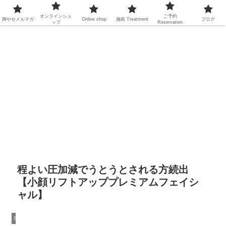
オンラインショ
ご予約
脚やせメルマガ
Online shop
施術
Treatment
ブログ
ップ
Reservation
程よい圧加減でうとうとされる方続出
【小顔リフトアッププレミアムフェイシ
ャル】
Spa