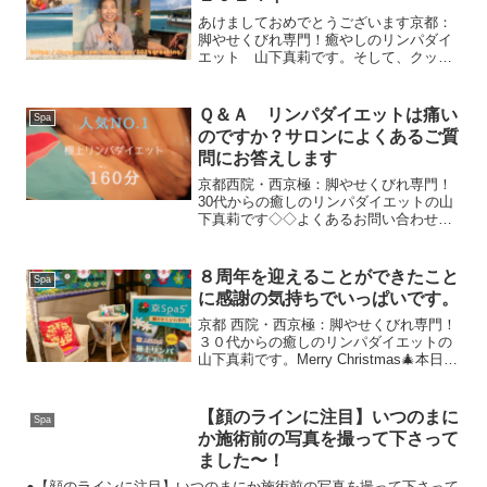
あけましておめでとうございます京都：
脚やせくびれ専門！癒やしのリンパダイ
エット 山下真莉です。そして、クック
諸島専門店の京Spa５®です。昨年末、東
京で太平洋諸国の国際会議にご招待いた
だきました。日本でこんな素敵な機会を
Ｑ＆Ａ リンパダイエットは痛い
Spa
いただく日が来るとは...
のですか？サロンによくあるご質
問にお答えします
京都西院・西京極：脚やせくびれ専門！
30代からの癒しのリンパダイエットの山
下真莉です◇◇よくあるお問い合わせで
す◇◇１．何か持っていくものはありま
すか？お着替えはサロンにてご用意して
おります。*紙ショーツをご用意しており
８周年を迎えることができたこと
Spa
ます。ご自身のショー...
に感謝の気持ちでいっぱいです。
京都 西院・西京極：脚やせくびれ専門！
３０代からの癒しのリンパダイエットの
山下真莉です。Merry Christmas🎄本日、
京Spa５は、８周年を迎えることができ
ました。京都駅から市バスで２５分の場
所にも関わらず、京都市内だけでなく、
【顔のラインに注目】いつのまに
Spa
２時...
か施術前の写真を撮って下さって
ました〜！
●【顔のラインに注目】いつのまにか施術前の写真を撮って下さって