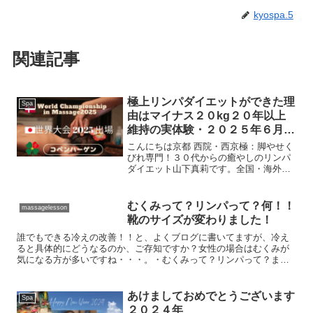
kyospa.5
関連記事
極上リンパダイエットができた理
Spa
由はマイナス２０kg２０年以上
維持の実体験・２０２５年６月コ
ペンハーゲンで開催される施術の
こんにちは京都 西院・西京極：脚やせく
世界大会に出場します
びれ専門！３０代からの癒やしのリンパ
ダイエット山下真莉です。全国・海外か
らもお越しいただいたいます極上リンパ
ダイエット私自身のマイナス２０kg２０
年以上維持しているダイエット経験から
むくみって？リンパって？何！！
massagelesson
お客様お一人お一人の...
靴のサイズが変わりました！
誰でもできる冷えの改善！！と、よくブログに書いてますが、冷え
ると具体的にどうなるのか、ご存知ですか？女性の場合はむくみが
気になる方が多いですね・・・。・むくみって？リンパって？まず
全身に血管とは別にリンパ管があるのですが、このリンパ管は下
水...
あけましておめでとうございます
Spa
２０２４年