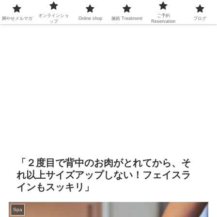
オンラインショ
ご予約
脚やせメルマガ
Online shop
施術
Treatment
ブログ
ップ
Reservation
「２度目で背中のお肉がとれてから、そ
れ以上サイズアップしない！フェイスラ
インもスッキリ」
Spa