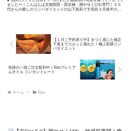
ました〜！こんばんは京都西院・西京極：脚やせくびれ専門！３０
代からの癒しのリンパダイエットの山下真莉です現在３月後半のご
予約を承っております。わたしのサロンでは普段、ビフォーアフ...
【１月ご予約承り中】きつく感じた補正
下着までスルッと着れた！極上筋膜リン
パダイエット
奇跡の一滴ご注文殺到中！Ritoプレミア
ムオイル コンセントレート
ホーム
Spa