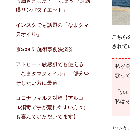
ら届きました！ 「なまタマヌ筋
膜リンパダイエット」
インスタでも話題の「なまタマ
ヌオイル」
こちら
されて
京Spa５ 施術事前決済券
アトピー・敏感肌でも使える
私が
「なまタマヌオイル」：部分や
歌っ
せしたい方に最適！
「yo
コロナウィルス対策【アルコー
私は
ル消毒で手が荒れやすい方々に
も喜んでいただいてます】
という