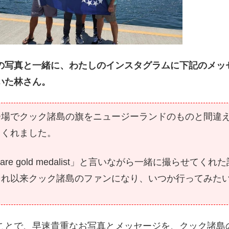
の写真と一緒に、わたしのインスタグラムに下記のメッ
いた林さん。
会場でクック諸島の旗をニュージーランドのものと間違
てくれました。
u are gold medalist」と言いながら一緒に撮らせてく
それ以来クック諸島のファンになり、いつか行ってみた
ことで、早速貴重なお写真とメッセージを、クック諸島