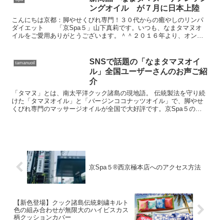
ングオイル が７月に日本上陸
こんにちは京都：脚やせくびれ専門！３０代からの癒やしのリンパ
ダイエット 「京Spa５」山下真莉です。いつも、なまタマヌオ
イルをご愛用ありがとうございます。＾＾２０１６年より、オンラ
インショップで人気ナンバー１のリラクシングスパオイルむくみ...
SNSで話題の「なまタマヌオイ
tamanuoil
ル」全国ユーザーさんのお声ご紹
介
「タマヌ」とは、南太平洋クック諸島の現地語。 伝統製法を守り続
けた「タマヌオイル」と「バージンココナッツオイル」で、脚やせ
くびれ専門のマッサージオイルが全国で大好評です。京Spa５のお
客様は、敏感肌やむくみでお悩みの方が多いので、「なまタマヌオ
イル」で喜んでくださってます。
京Spa５®西京極本店へのアクセス方法
【新色登場】クック諸島伝統刺繍キルト
色の組み合わせが無限大のハイビスカス
柄クッションカバー