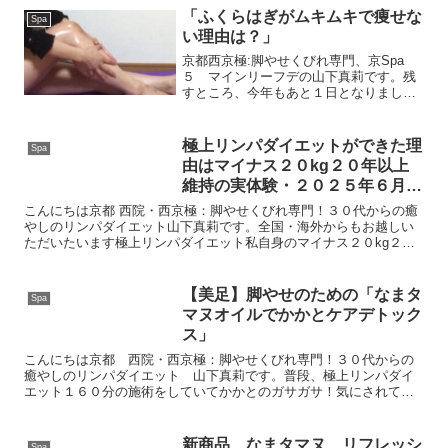
中楯由紀子さん「なまタマヌ」を愛用し
「ふくらはぎがムキムキで痩せな
Spa
てくださってるユーザーさ...
い理由は？」
京都西京極:脚やせくびれ専門、京Spa
５ マインリーフデの山下真莉です。残
すところ、今年もあと１日となりまし
た。年末は、ご新規さま２名さまもお越
しいただき、これもリピーターさま方の
お喜びのお声だと感謝しております。さ
極上リンパダイエットができた理
Spa
て、先日、インスタライブ...
由はマイナス２０kg２０年以上
維持の実体験・２０２５年６月コ
ペンハーゲンで開催される施術の
こんにちは京都 西院・西京極：脚やせくびれ専門！３０代からの癒
世界大会に出場します
やしのリンパダイエット山下真莉です。全国・海外からもお越しい
ただいたいます極上リンパダイエット私自身のマイナス２０kg２０
年以上維持しているダイエット経験からお客様お一人お一人の...
【美足】脚やせのための「なまタ
Spa
マヌオイルでかかとケアデトック
ス」
こんにちは京都 西院・西京極：脚やせくびれ専門！３０代からの
癒やしのリンパダイエット 山下真莉です。普段、極上リンパダイ
エット１６０分の施術をしていてかかとのガサガサ！気にされてい
る方が多いです。まずはこちらをご覧ください。かかとのガサガ
サ...
新商品 なまタマヌ リフレッシ
Spa