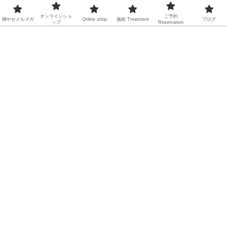
オンラインショ
ご予約
脚やせメルマガ
Online shop
施術
Treatment
ブログ
ップ
Reservation