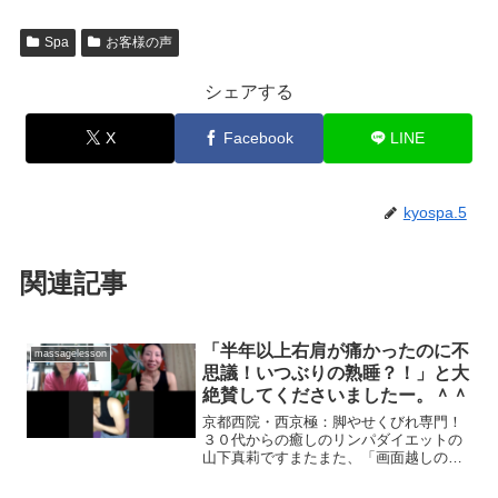
Spa
お客様の声
シェアする
X
Facebook
LINE
kyospa.5
関連記事
「半年以上右肩が痛かったのに不
massagelesson
思議！いつぶりの熟睡？！」と大
絶賛してくださいましたー。＾＾
京都西院・西京極：脚やせくびれ専門！
３０代からの癒しのリンパダイエットの
山下真莉ですまたまた、「画面越しの施
術」を喜んでくださいましたー。＾＾喜
んでくださったのは、東京にお住まいの