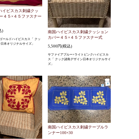
ハイビスカス刺繍クッ
ー４５×４５ファスナー
込)
南国ハイビスカス刺繍クッション
カバー４５×４５ファスナー式
ゴールドハイビスカス「 クッ
ン日本オリジナルサイズ」
5,500円(税込)
サファイアブルー×ライトピンクハイビスカ
ス「 クック諸島デザイン日本オリジナルサイ
ズ」
南国ハイビスカス刺繍テーブルラ
ンナー100×30