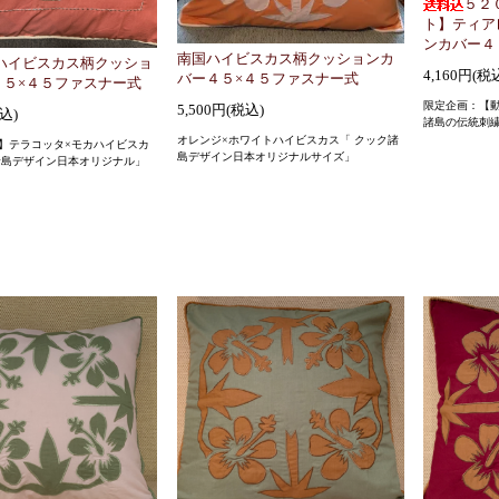
５２
ト】ティア
ンカバー４
南国ハイビスカス柄クッションカ
ハイビスカス柄クッショ
4,160円(税
バー４５×４５ファスナー式
４５×４５ファスナー式
限定企画：【
5,500円(税込)
税込)
諸島の伝統刺
オレンジ×ホワイトハイビスカス「 クック諸
】テラコッタ×モカハイビスカ
島デザイン日本オリジナルサイズ」
諸島デザイン日本オリジナル」