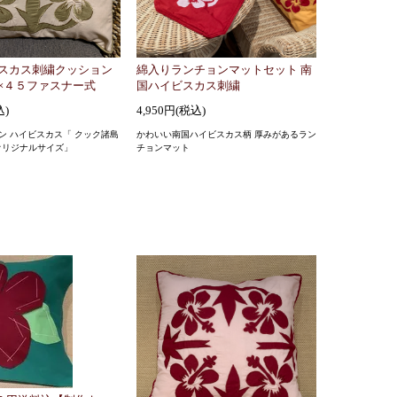
スカス刺繍クッション
綿入りランチョンマットセット 南
×４５ファスナー式
国ハイビスカス刺繍
込)
4,950円(税込)
ン ハイビスカス「 クック諸島
かわいい南国ハイビスカス柄 厚みがあるラン
オリジナルサイズ」
チョンマット