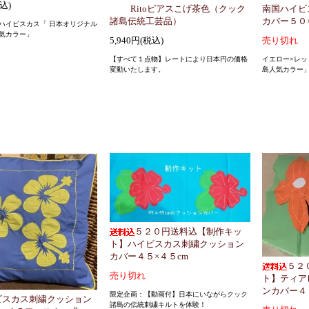
税込)
Ritoピアスこげ茶色（クック
南国ハイビ
諸島伝統工芸品）
カバー５０
ハイビスカス「 日本オリジナル
気カラー」
5,940円(税込)
売り切れ
【すべて１点物】レートにより日本円の価格
イエロー×レッ
変動いたします。
島人気カラー
５２０円送料込【制作キッ
ト】ハイビスカス刺繍クッション
カバー４５×４５cm
５２
売り切れ
ト】ティア
ンカバー４
限定企画：【動画付】日本にいながらクック
ビスカス刺繍クッション
諸島の伝統刺繍キルトを体験！