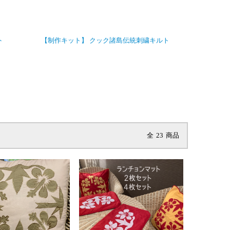
ト
【制作キット】 クック諸島伝統刺繍キルト
全
23
商品