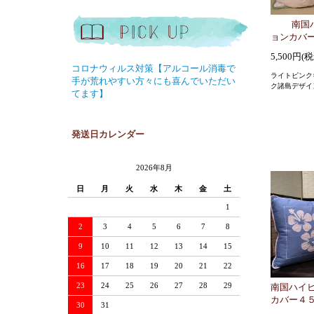
南国
ョンカバ
5,500円(
コロナウィルス対策【アルコール消毒で
ライトピンク
手が荒れやすい方々にも喜んでいただい
ク諸島デザイ
てます】
発送日カレンダー
2026年8月
日
月
火
水
木
金
土
1
2
3
4
5
6
7
8
9
10
11
12
13
14
15
16
17
18
19
20
21
22
23
24
25
26
27
28
29
南国ハイ
カバー４
30
31