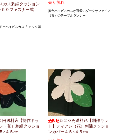
売り切れ
スカス刺繍クッション
×５０ファスナー式
黄色ハイビスカスが可愛いダークサファイア
（青）のテーブルランナー
ドーハイビスカス「 クック諸
」
０円送料込【制作キッ
５２０円送料込【制作キッ
レ（花）刺繍クッショ
ト】ティアレ（花）刺繍クッショ
５×４５cm
ンカバー４５×４５cm