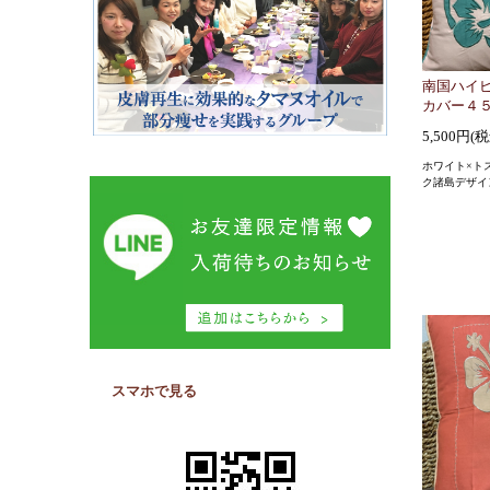
南国ハイ
カバー４
5,500円(
ホワイト×ト
ク諸島デザイ
スマホで見る