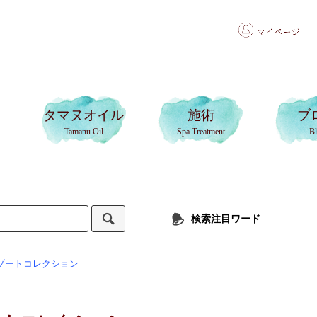
タマヌオイル
施術
ブ
Tamanu Oil
Spa Treatment
B
検索注目ワード
ゾートコレクション