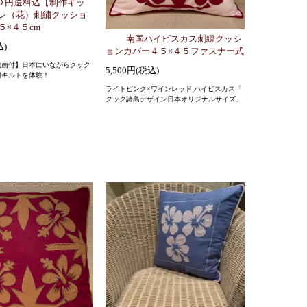
０円送料込【制作キッ
レ（花）刺繍クッショ
５×４５cm
南国ハイビスカス刺繍クッシ
込)
ョンカバー４５×４５ファスナー式
動画付】日本にいながらクック
5,500円(税込)
繍キルトを体験！
ライトピンク×ワインレッド ハイビスカス「
クック諸島デザイン日本オリジナルサイズ」