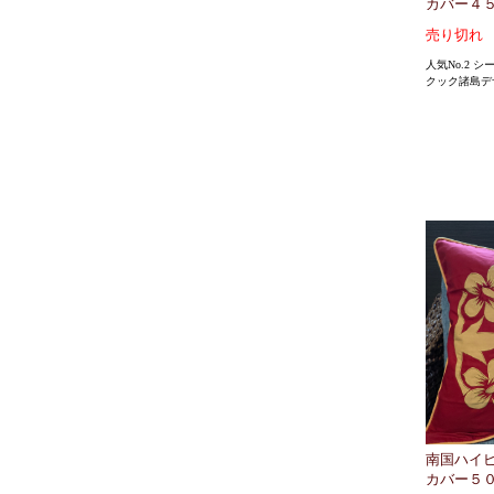
カバー４
売り切れ
人気No.2 
クック諸島デ
南国ハイ
カバー５