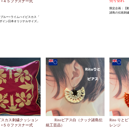
売り切れ
５×４５ファスナー式
限定企画：【
諸島の伝統刺
シーブルー×ライムハイビスカス「
ザイン日本オリジナルサイズ」
ビスカス刺繍クッション
Ritoピアス白（クック諸島伝
Rito り
０×５０ファスナー式
統工芸品）
レンジ