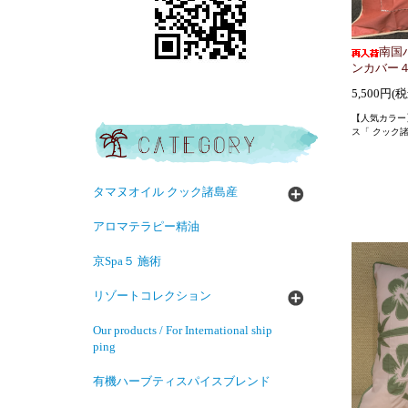
南国
ンカバー
5,500円(
【人気カラー
ス「 クック
タマヌオイル クック諸島産
アロマテラピー精油
京Spa５ 施術
リゾートコレクション
Our products / For International ship
ping
有機ハーブティスパイスブレンド