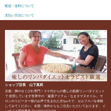
配送・送料について
支払い方法について
ショップ店長 山下真莉
京都：脚やせくびれ専門！３０代からの癒しの筋膜リンパダイエット
で 使用しています世界中の「厳選アイテム・なまタマヌオイル」 サ
ロンのリピーター様のお声で生まれた京Spa５で、セルフスパを体験
してみてください。全国・海外からもご注文いただいております。 イ
ンボイス登録番号 T5130001056288