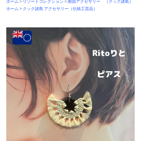
ホーム
>
リゾートコレクション
>
南国アクセサリー （クック諸島）
ホーム
>
クック諸島 アクセサリー（伝統工芸品）