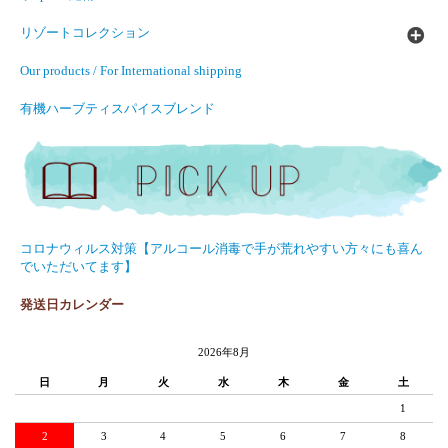
リゾートコレクション
Our products / For International shipping
有機ハーブティスパイスブレンド
コロナウィルス対策【アルコール消毒で手が荒れやすい方々にも喜ん
でいただいてます】
発送日カレンダー
2026年8月
日
月
火
水
木
金
土
1
2
3
4
5
6
7
8