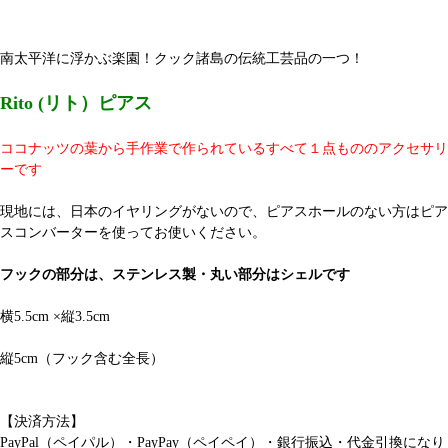
南太平洋に浮かぶ楽園！クック諸島の伝統工芸品の一つ！
Rito (リト）ピアス
ココナッツの葉から手作業で作られているすべて１点もののアクセサリ
ーです
現地には、日本のイヤリングがないので、ピアスホールのない方はピア
スコンバーターを使ってお使いください。
フックの部分は、ステンレス製・丸い部分はシェルです
横5.5cm ×縦3.5cm
縦5cm（フック含む全長）
【決済方法】
PayPal（ペイパル）・PayPay（ペイペイ）・銀行振込・代金引換になり