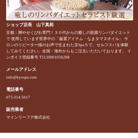
ショップ店長 山下真莉
京都：脚やせくびれ専門！３０代からの癒しの筋膜リンパダイエット
で 使用しています世界中の「厳選アイテム・なまタマヌオイル」 サ
ロンのリピーター様のお声で生まれた京Spa５で、セルフスパを体験
してみてください。全国・海外からもご注文いただいております。 イ
ンボイス登録番号 T5130001056288
メールアドレス
info@kyospa.com
電話番号
075-314-5617
販売業者
マインリーフデ株式会社