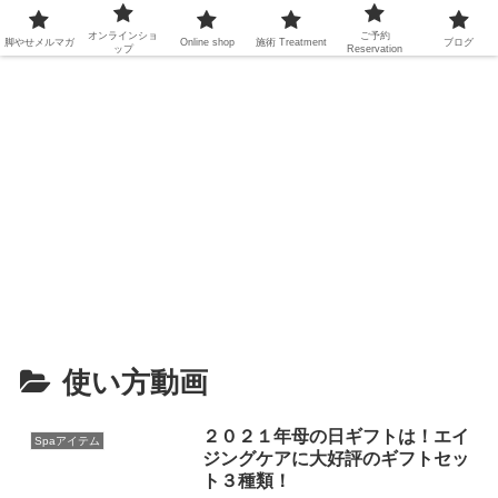
オンラインショ
ご予約
脚やせメルマガ
Online shop
施術
Treatment
ブログ
ップ
Reservation
使い方動画
２０２１年母の日ギフトは！エイ
Spaアイテム
ジングケアに大好評のギフトセッ
ト３種類！