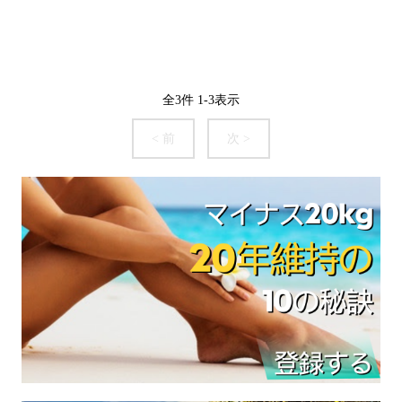
全
3
件
1
-
3
表示
< 前
次 >