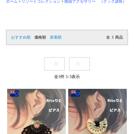
ホーム
>
リゾートコレクション
>
南国アクセサリー （クック諸島）
おすすめ順
価格順
新着順
全
3
商品
< 前
次 >
全
3
件
1
-
3
表示