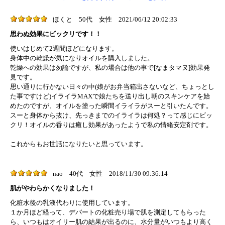
ほくと
50代
女性
2021/06/12 20:02:33
思わぬ効果にビックリです！！
使いはじめて2週間ほどになります。
身体中の乾燥が気になりオイルを購入しました。
乾燥への効果は勿論ですが、私の場合は他の事で[なまタマヌ]効果発
見です。
思い通りに行かない日々の中(娘がお弁当箱出さないなど、ちょっとし
た事ですけど)イライラMAXで娘たちを送り出し朝のスキンケアを始
めたのですが、オイルを塗った瞬間イライラがスーと引いたんです。
スーと身体から抜け、先っきまでのイライラは何処？って感じにビッ
クリ！オイルの香りは癒し効果があったようで私の情緒安定剤です。
これからもお世話になりたいと思っています。
nao
40代
女性
2018/11/30 09:36:14
肌がやわらかくなりました！
化粧水後の乳液代わりに使用しています。
１か月ほど経って、デパートの化粧売り場で肌を測定してもらった
ら、いつもはオイリー肌の結果が出るのに、水分量がいつもより高く