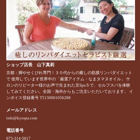
ショップ店長 山下真莉
京都：脚やせくびれ専門！３０代からの癒しの筋膜リンパダイエット
で 使用しています世界中の「厳選アイテム・なまタマヌオイル」 サ
ロンのリピーター様のお声で生まれた京Spa５で、セルフスパを体験
してみてください。全国・海外からもご注文いただいております。 イ
ンボイス登録番号 T5130001056288
メールアドレス
info@kyospa.com
電話番号
075-314-5617