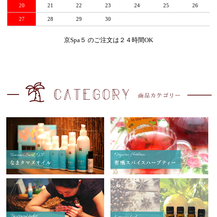
20
21
22
23
24
25
26
27
28
29
30
京Spa５ のご注文は２４時間OK