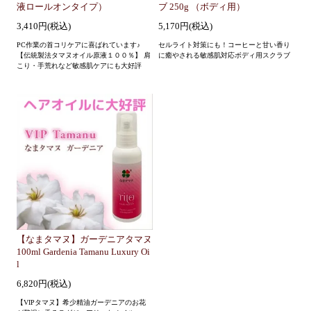
液ロールオンタイプ）
ブ 250g （ボディ用）
3,410円(税込)
5,170円(税込)
PC作業の首コリケアに喜ばれています♪
セルライト対策にも！コーヒーと甘い香り
【伝統製法タマヌオイル原液１００％】 肩
に癒やされる敏感肌対応ボディ用スクラブ
こり・手荒れなど敏感肌ケアにも大好評
【なまタマヌ】ガーデニアタマヌ
100ml Gardenia Tamanu Luxury Oi
l
6,820円(税込)
【VIPタマヌ】希少精油ガーデニアのお花