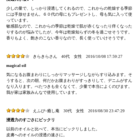
少しの量で、しっかり浸透してくれるので、これからの乾燥する季節
には手放せません。６０代の母にもプレゼントし、母も気に入って使
っています。
敏感肌なので、これからの季節は乾燥で肌が赤くなったり痒くなった
りするのが悩みでしたが、今年は乾燥知らずの冬を過ごせそうです。
香りもよく、飽きのこない香りなので、長く使っていけそうです。
きらきらさん
40代
女性
2016/10/08 17:59:27
magical oil
気になるお腹まわりにしっかりマッサージしながらすり込みます。そ
うすると、次の朝、何だかお腹まわりがすっきりして、デニムがすん
なり入ります。べたつきも全くなくて、少量で本当によくのびます。
我が家は家族みんなで使用しています。
えふぴ~癒し庵
30代
女性
2016/08/30 23:47:29
浸透力のすごさにビックリ
以前のオイルと比べて、本当にビックリしました。
皮膚へのオイルの浸透の速さに。