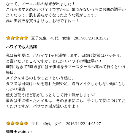
なって、ノーマル肌の結果が出ました！
これもタマヌのおかげ？！ですかね。気づかないうちにお肌の調子が
よくなって、肌も柔らかくなったような気がします。
高い美容液を買うよりも、お得ですね～！
直子先生
40代
女性
2017/08/23 10:35:02
ハワイでも大活躍
私は毎年夏に、ハワイで1ヶ月滞在します。日焼け対策はバッチリ、
と言いたいところですが、とにかくハワイの朝は早い！
6時に起きて7時過ぎには子供達をサマースクールへ連れて行くという
毎日。
メイクをするのもやっと！という感じ。
タマヌは日焼け止めを忘れた腕や足、適当メイクしかしない顔にもし
っかり浸透！
使えば使うほど肌がしっとりして行く気がします^ ^
最近は手に残ったオイルは、そのまま髪にも。手ぐしで髪につけてお
くだけですが、パサつき感が違いますよ！
マミ
40代
女性
2016/11/22 14:05:27
浸透力が凄い！